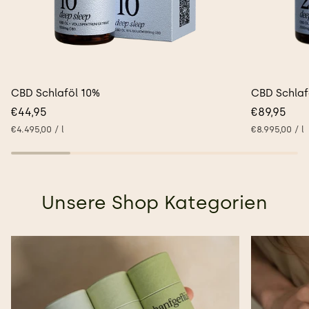
CBD
CBD
CBD Schlaföl 10%
CBD Schlaf
Schlaföl
Schlaföl
€44,95
€89,95
10%
25%
Stückpreis
pro
Stückpreis
p
€4.495,00
/
l
€8.995,00
/
l
Unsere Shop Kategorien