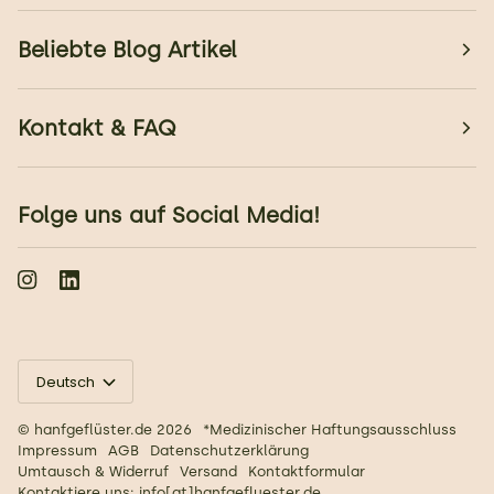
Beliebte Blog Artikel
Kontakt & FAQ
Folge uns auf Social Media!
Sprache
Deutsch
©
hanfgeflüster.de
2026
*Medizinischer Haftungsausschluss
Impressum
AGB
Datenschutzerklärung
Umtausch & Widerruf
Versand
Kontaktformular
Kontaktiere uns: info[at]hanfgefluester.de