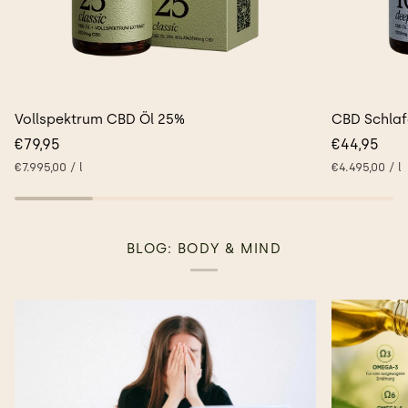
Vollspektrum
CBD
Vollspektrum CBD Öl 25%
CBD Schlaf
CBD
Schlaföl
€79,95
€44,95
Öl
10%
Stückpreis
pro
Stückpreis
p
€7.995,00
/
l
€4.495,00
/
l
25%
BLOG: BODY & MIND