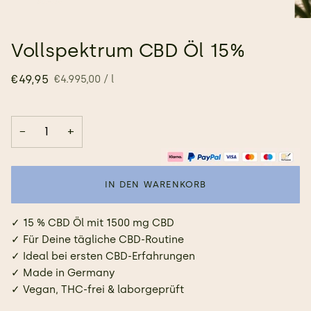
Vollspektrum CBD Öl 15%
Stückpreis
pro
€49,95
€4.995,00
/
l
−
+
IN DEN WARENKORB
✓ 15 % CBD Öl mit 1500 mg CBD
✓ Für Deine tägliche CBD-Routine
✓ Ideal bei ersten CBD-Erfahrungen
✓ Made in Germany
✓ Vegan, THC-frei & laborgeprüft